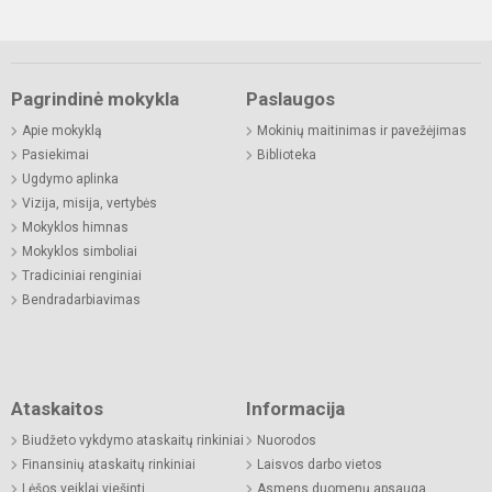
Pagrindinė mokykla
Paslaugos
Apie mokyklą
Mokinių maitinimas ir pavežėjimas
Pasiekimai
Biblioteka
Ugdymo aplinka
Vizija, misija, vertybės
Mokyklos himnas
Mokyklos simboliai
Tradiciniai renginiai
Bendradarbiavimas
Ataskaitos
Informacija
Biudžeto vykdymo ataskaitų rinkiniai
Nuorodos
Finansinių ataskaitų rinkiniai
Laisvos darbo vietos
Lėšos veiklai viešinti
Asmens duomenų apsauga