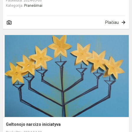
Paskelbta: 2024-05-06
Kategorija:
Pranešimai
Plačiau
G
n
i
Geltonojo narcizo iniciatyva