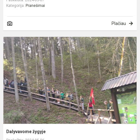
Kategorija:
Pranešimai
Plačiau
D
ž
Dalyvavome žygyje