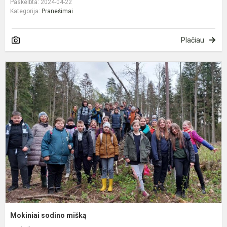
Paskelbta: 2024-04-22
Kategorija:
Pranešimai
Plačiau
M
s
m
Mokiniai sodino mišką