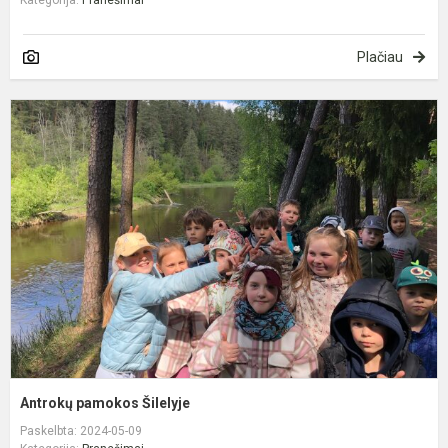
Plačiau
A
p
Š
Antrokų pamokos Šilelyje
Paskelbta: 2024-05-09