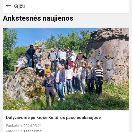
Grįžti
Ankstesnės naujienos
D
p
K
p
e
Dalyvavome puikiose Kultūros paso edukacijose
Paskelbta: 2024-05-21
Kategorija:
Pranešimai