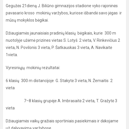
Gegužės 21dieną J. Biliūno gimnazijos stadione vyko rajoninės
pavasario kroso mokinių varžybos, kuriose išbandė savo jėgas ir
mūsų mokyklos bėgikai.
Džiaugiamės jaunaisiais pradinių klasių bėgikais, kurie 300 m
nuotolyje užėmė prizines vietas S. Lotyš 2 vieta, V. Rinkevičius 2
vieta, N. Povilonis 3 vieta, P. Šatkauskas 3 vieta, A. Navikaitė
1vieta.
Vyresniųjų mokinių rezultatai:
6 klasių 300 m distancijoje G. Stakytė 3 vieta, N. Žemaitis 2
vieta
7–8 klasių grupėje A. Imbrasaitė 2 vieta, T. Gražytė 3
vieta
Džiaugiamės vaikų gražiais sportiniais pasiekimais ir dėkojame
už dalyvavimą varžybose