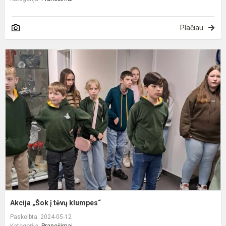
Plačiau
A
„
į
t
k
Akcija „Šok į tėvų klumpes“
Paskelbta: 2024-05-12
Kategorija:
Pranešimai