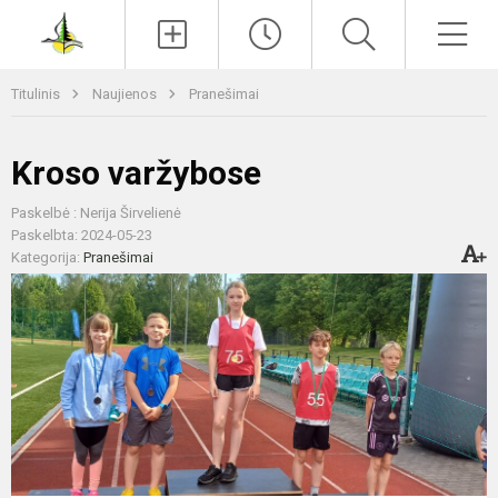
Paieška
Men
Titulinis
Naujienos
Pranešimai
Kroso varžybose
Paskelbė : Nerija Širvelienė
Paskelbta: 2024-05-23
Kategorija:
Pranešimai