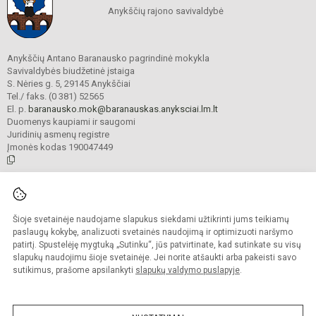
Anykščių rajono savivaldybė
Anykščių Antano Baranausko pagrindinė mokykla
Savivaldybės biudžetinė įstaiga
S. Nėries g. 5, 29145 Anykščiai
Tel./ faks. (0 381) 52565
El. p.
baranausko.mok@baranauskas.anyksciai.lm.lt
Duomenys kaupiami ir saugomi
Juridinių asmenų registre
Įmonės kodas 190047449
© 2021. Anykščių Antano Baranausko pagrindinė mokykla. Visos teisės
saugomos.
Šioje svetainėje naudojame slapukus siekdami užtikrinti jums teikiamų
Kopijuoti turinį be raštiško mokyklos administracijos sutikimo griežtai
draudžiama.
paslaugų kokybę, analizuoti svetainės naudojimą ir optimizuoti naršymo
patirtį. Spustelėję mygtuką „Sutinku“, jūs patvirtinate, kad sutinkate su visų
Prieinamumo paraiška
Slapukų valdymas
slapukų naudojimu šioje svetainėje. Jei norite atšaukti arba pakeisti savo
sutikimus, prašome apsilankyti
slapukų valdymo puslapyje
.
Sumanus būdas atnaujinti
mokyklos interneto
svetainę