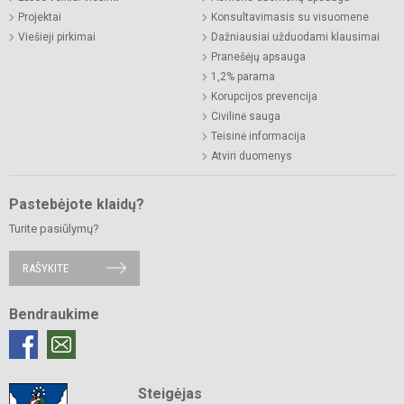
Projektai
Konsultavimasis su visuomene
Viešieji pirkimai
Dažniausiai užduodami klausimai
Pranešėjų apsauga
1,2% parama
Korupcijos prevencija
Civilinė sauga
Teisinė informacija
Atviri duomenys
Pastebėjote klaidų?
Turite pasiūlymų?
RAŠYKITE
Bendraukime
Steigėjas