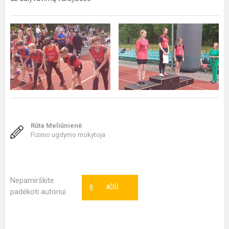
Rūta Meliūnienė
Fizinio ugdymo mokytoja
Nepamirškite
0
AČIŪ
padėkoti autoriui