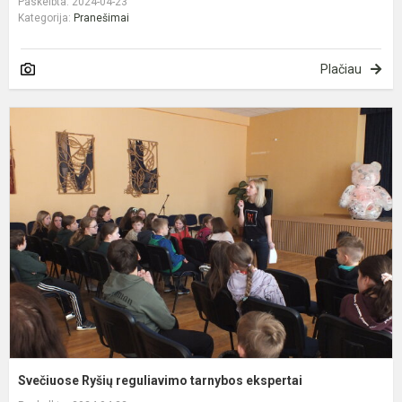
Paskelbta: 2024-04-23
Kategorija:
Pranešimai
Plačiau
S
R
r
t
e
Svečiuose Ryšių reguliavimo tarnybos ekspertai