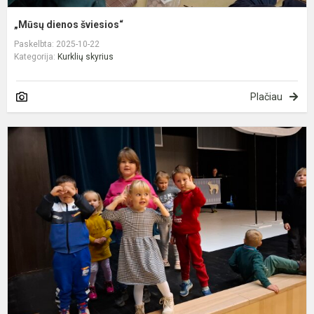
„Mūsų dienos šviesios“
Paskelbta: 2025-10-22
Kategorija:
Kurklių skyrius
Plačiau
S
s
p