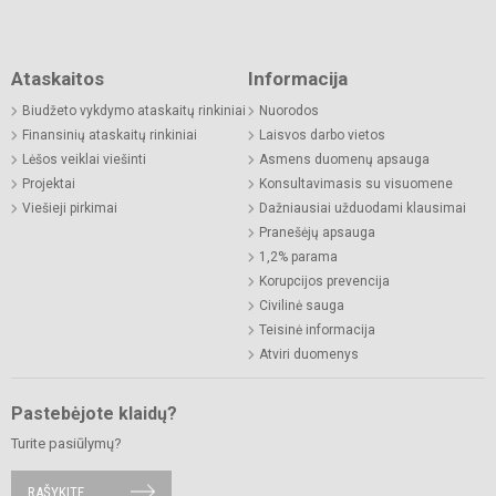
Ataskaitos
Informacija
Biudžeto vykdymo ataskaitų rinkiniai
Nuorodos
Finansinių ataskaitų rinkiniai
Laisvos darbo vietos
Lėšos veiklai viešinti
Asmens duomenų apsauga
Projektai
Konsultavimasis su visuomene
Viešieji pirkimai
Dažniausiai užduodami klausimai
Pranešėjų apsauga
1,2% parama
Korupcijos prevencija
Civilinė sauga
Teisinė informacija
Atviri duomenys
Pastebėjote klaidų?
Turite pasiūlymų?
RAŠYKITE