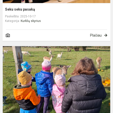
Seku seku pasaką
Paskelbta: 2025-10-17
Kategorija:
Kurklių skyrius
Plačiau
S
ž