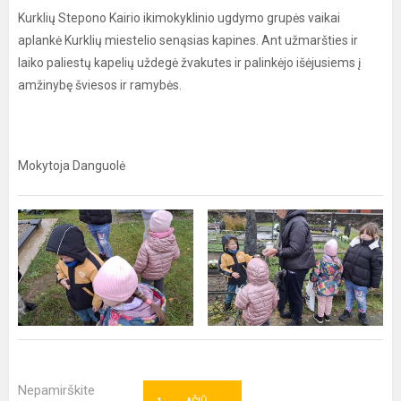
Kurklių Stepono Kairio ikimokyklinio ugdymo grupės vaikai
aplankė Kurklių miestelio senąsias kapines. Ant užmaršties ir
laiko paliestų kapelių uždegė žvakutes ir palinkėjo išėjusiems į
amžinybę šviesos ir ramybės.
Mokytoja Danguolė
Nepamirškite