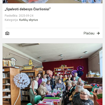
„Spalvoti debesys Čiurlioniui“
Paskelbta: 2025-09-24
Kategorija:
Kurklių skyrius
Plačiau
D
g
k