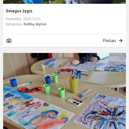
Smagus žygis
Paskelbta: 2025-10-01
Kategorija:
Kurklių skyrius
Plačiau
„
d
Č