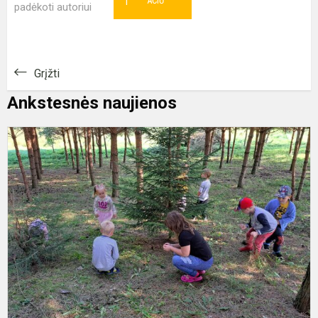
1
AČIŪ
padėkoti autoriui
Grįžti
Ankstesnės naujienos
R
d