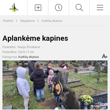
Paieška
Men
Titulinis
Naujienos
Kurklių skyrius
Aplankėme kapines
Paskelbė : Nerija Širvelienė
Paskelbta: 2025-11-04
Kategorija:
Kurklių skyrius