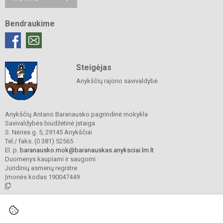
Bendraukime
Steigėjas
Anykščių rajono savivaldybė
Anykščių Antano Baranausko pagrindinė mokykla
Savivaldybės biudžetinė įstaiga
S. Nėries g. 5, 29145 Anykščiai
Tel./ faks. (0 381) 52565
El. p.
baranausko.mok@baranauskas.anyksciai.lm.lt
Duomenys kaupiami ir saugomi
Juridinių asmenų registre
Įmonės kodas 190047449
© 2021. Anykščių Antano Baranausko pagrindinė mokykla. Visos teisės
saugomos.