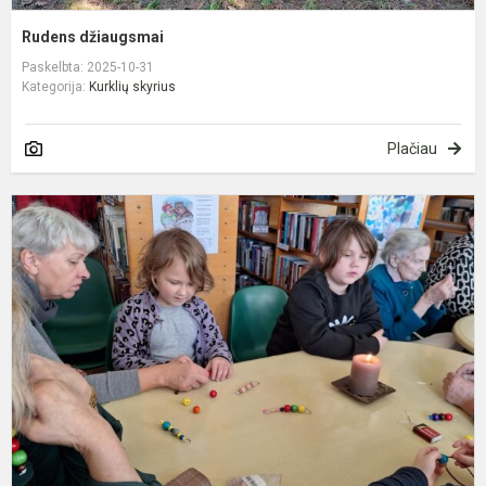
Rudens džiaugsmai
Paskelbta: 2025-10-31
Kategorija:
Kurklių skyrius
Plačiau
„
d
š