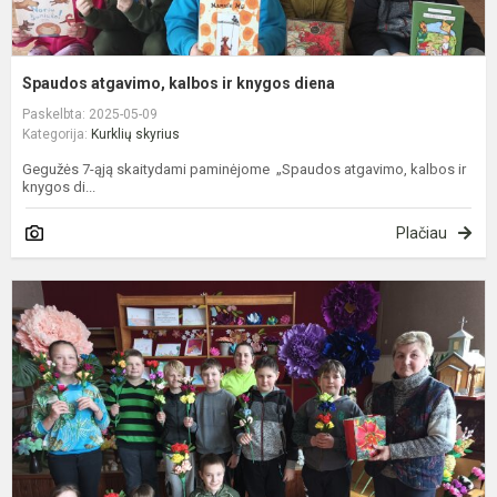
Spaudos atgavimo, kalbos ir knygos diena
Paskelbta: 2025-05-09
Kategorija:
Kurklių skyrius
Gegužės 7-ąją skaitydami paminėjome „Spaudos atgavimo, kalbos ir
knygos di...
Plačiau
V
k