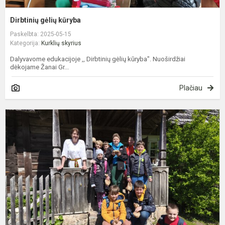
Dirbtinių gėlių kūryba
Paskelbta: 2025-05-15
Kategorija:
Kurklių skyrius
Dalyvavome edukacijoje ,, Dirbtinių gėlių kūryba". Nuoširdžiai
dėkojame Žanai Gr...
Plačiau
D
k