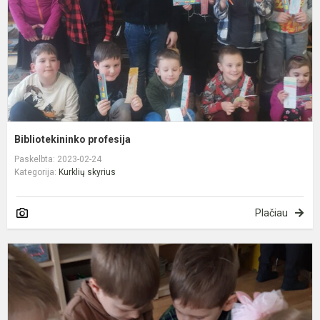
Bibliotekininko profesija
Paskelbta: 2023-02-24
Kategorija:
Kurklių skyrius
Plačiau
M
g
–
L