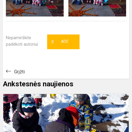
Nepamirškite
0
AČIŪ
padėkoti autoriui
Grįžti
Ankstesnės naujienos
„
š
s
m
d