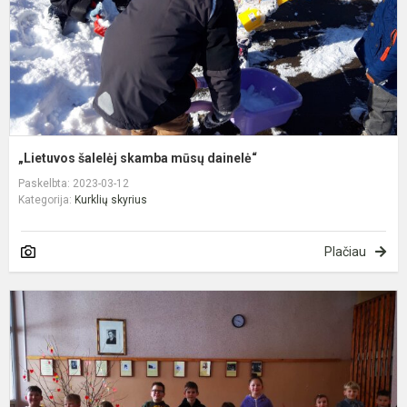
„Lietuvos šalelėj skamba mūsų dainelė“
Paskelbta: 2023-03-12
Kategorija:
Kurklių skyrius
Plačiau
K
1
o
m