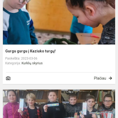
Gurgu gurgu į Kaziuko turgų!
Paskelbta: 2023-03-06
Kategorija:
Kurklių skyrius
Plačiau
B
p