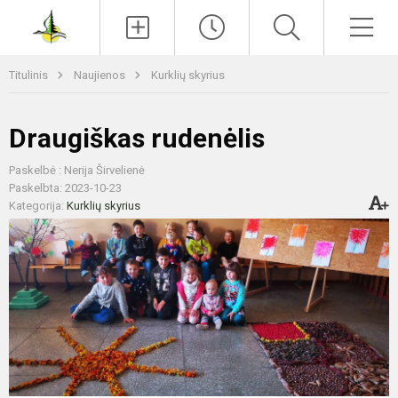
Paieška
Men
Titulinis
Naujienos
Kurklių skyrius
Draugiškas rudenėlis
Paskelbė : Nerija Širvelienė
Paskelbta: 2023-10-23
Kategorija:
Kurklių skyrius