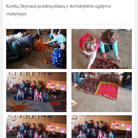
Kurklių Skyriaus pradinių klasių ir ikimokyklinio ugdymo
mokytojos