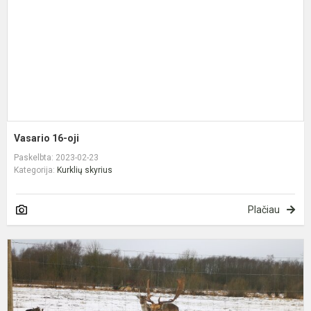
Vasario 16-oji
Paskelbta: 2023-02-23
Kategorija:
Kurklių skyrius
Plačiau
L
g