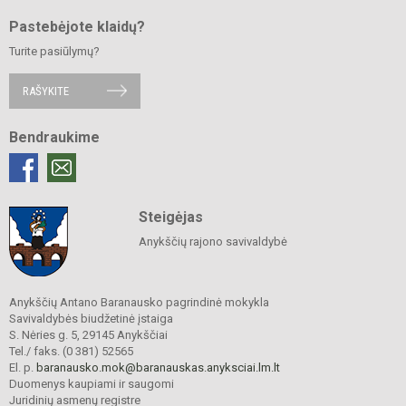
Pastebėjote klaidų?
Turite pasiūlymų?
RAŠYKITE
Bendraukime
Steigėjas
Anykščių rajono savivaldybė
Anykščių Antano Baranausko pagrindinė mokykla
Savivaldybės biudžetinė įstaiga
S. Nėries g. 5, 29145 Anykščiai
Tel./ faks. (0 381) 52565
El. p.
baranausko.mok@baranauskas.anyksciai.lm.lt
Duomenys kaupiami ir saugomi
Juridinių asmenų registre