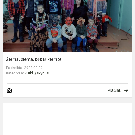
Žiema, žiema, bėk iš kiemo!
Paskelbta: 2023-02-23
Kategorija:
Kurklių skyrius
Plačiau
V
1
oj