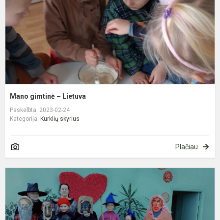
Mano gimtinė – Lietuva
Paskelbta: 2023-02-24
Kategorija:
Kurklių skyrius
Plačiau
Ž
ž
b
i
k