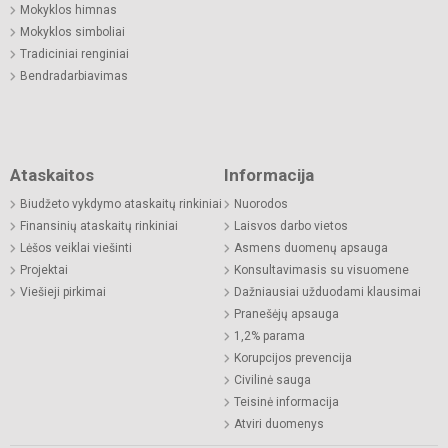
Mokyklos himnas
Mokyklos simboliai
Tradiciniai renginiai
Bendradarbiavimas
Ataskaitos
Informacija
Biudžeto vykdymo ataskaitų rinkiniai
Nuorodos
Finansinių ataskaitų rinkiniai
Laisvos darbo vietos
Lėšos veiklai viešinti
Asmens duomenų apsauga
Projektai
Konsultavimasis su visuomene
Viešieji pirkimai
Dažniausiai užduodami klausimai
Pranešėjų apsauga
1,2% parama
Korupcijos prevencija
Civilinė sauga
Teisinė informacija
Atviri duomenys