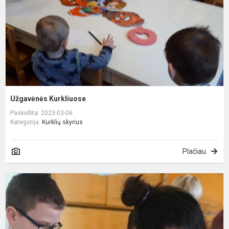
Užgavėnės Kurkliuose
Paskelbta: 2023-03-06
Kategorija:
Kurklių skyrius
Plačiau
G
g
į
K
t