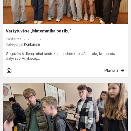
Varžytuvėse „Matematika be ribų“
Paskelbta: 2026-05-07
Kategorija:
Konkursai
Gegužės 6 dieną mišri šeštokų, septintokų ir aštuntokų komanda
dalyvavo Anykščių...
Plačiau
Č
K
g