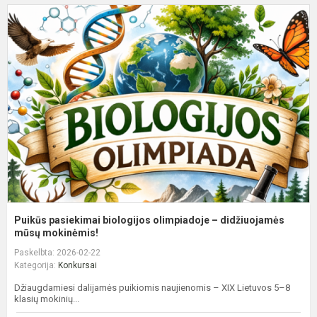
P
p
b
o
–
d
m
Puikūs pasiekimai biologijos olimpiadoje – didžiuojamės
mūsų mokinėmis!
Paskelbta: 2026-02-22
Kategorija:
Konkursai
Džiaugdamiesi dalijamės puikiomis naujienomis – XIX Lietuvos 5–8
klasių mokinių...