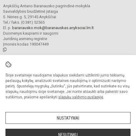
Anykščių Antano Baranausko pagrindinė mokykla
Savivaldybės biudžetinė įstaiga
S. Nėries g. 5, 29145 Anykščiai
Tel./ faks. (0 381) 52565
El. p.
baranausko.mok@baranauskas.anyksciai.lm.lt
Duomenys kaupiami ir saugomi
Juridinių asmenų registre
Įmonės kodas 190047449
© 2021. Anykščių Antano Baranausko pagrindinė mokykla. Visos teisės
saugomos.
Šioje svetainėje naudojame slapukus siekdami užtikrinti jums teikiamų
Kopijuoti turinį be raštiško mokyklos administracijos sutikimo griežtai
draudžiama.
paslaugų kokybę, analizuoti svetainės naudojimą ir optimizuoti naršymo
patirtį. Spustelėję mygtuką „Sutinku“, jūs patvirtinate, kad sutinkate su visų
Prieinamumo paraiška
Slapukų valdymas
slapukų naudojimu šioje svetainėje. Jei norite atšaukti arba pakeisti savo
sutikimus, prašome apsilankyti
slapukų valdymo puslapyje
.
Sumanus būdas atnaujinti
mokyklos interneto
svetainę
NUSTATYMAI
NESUTINKU