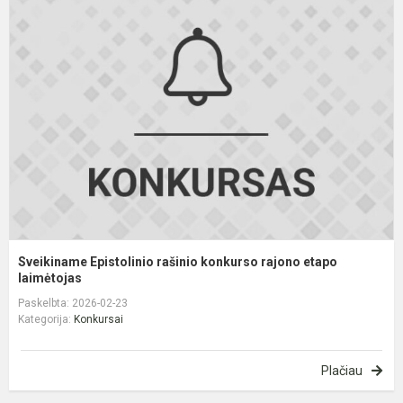
E
r
k
r
e
l
Sveikiname Epistolinio rašinio konkurso rajono etapo
laimėtojas
Paskelbta: 2026-02-23
Kategorija:
Konkursai
Plačiau