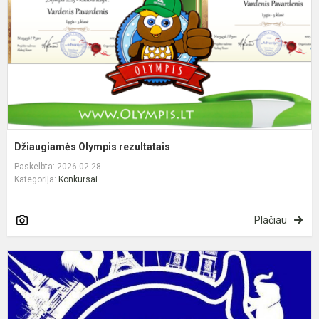
Džiaugiamės Olympis rezultatais
Paskelbta: 2026-02-28
Kategorija:
Konkursai
Plačiau
P
k
k
o