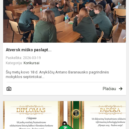
Atversk miško paslapt...
Paskelbta: 2026-03-19
Kategorija:
Konkursai
Šių metų kovo 18 d. Anykščių Antano Baranausko pagrindinės
mokyklos septintokai...
Plačiau
D
O
r