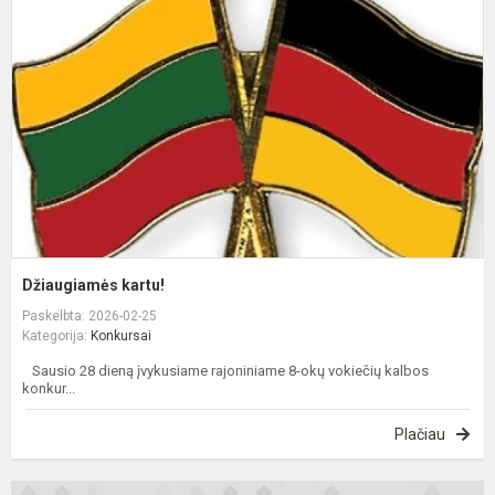
Džiaugiamės kartu!
Paskelbta: 2026-02-25
Kategorija:
Konkursai
Sausio 28 dieną įvykusiame rajoniniame 8-okų vokiečių kalbos
konkur...
Plačiau
S