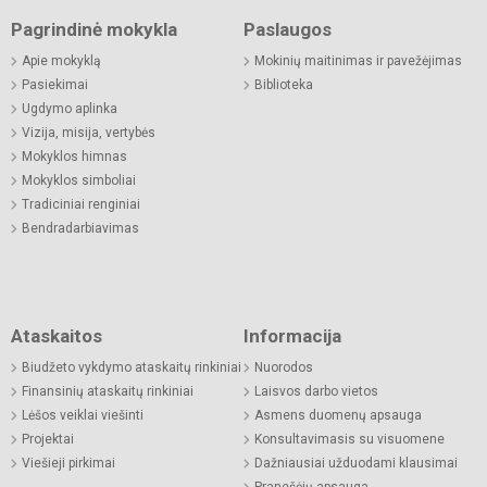
Pagrindinė mokykla
Paslaugos
Apie mokyklą
Mokinių maitinimas ir pavežėjimas
Pasiekimai
Biblioteka
Ugdymo aplinka
Vizija, misija, vertybės
Mokyklos himnas
Mokyklos simboliai
Tradiciniai renginiai
Bendradarbiavimas
Ataskaitos
Informacija
Biudžeto vykdymo ataskaitų rinkiniai
Nuorodos
Finansinių ataskaitų rinkiniai
Laisvos darbo vietos
Lėšos veiklai viešinti
Asmens duomenų apsauga
Projektai
Konsultavimasis su visuomene
Viešieji pirkimai
Dažniausiai užduodami klausimai
Pranešėjų apsauga