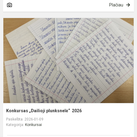
Plačiau
K
„
p
2
Konkursas „Dailioji plunksnelė“ 2026
Paskelbta: 2026-01-09
Kategorija:
Konkursai