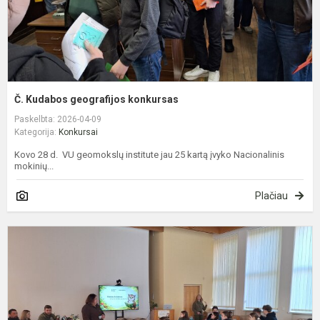
Č. Kudabos geografijos konkursas
Paskelbta: 2026-04-09
Kategorija:
Konkursai
Kovo 28 d. VU geomokslų institute jau 25 kartą įvyko Nacionalinis
mokinių...
Plačiau
A