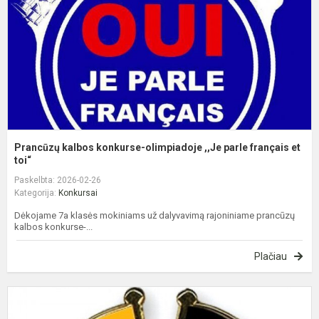
,
p
f
et
Prancūzų kalbos konkurse-olimpiadoje ,,Je parle français et
toi“
Paskelbta: 2026-02-26
Kategorija:
Konkursai
Dėkojame 7a klasės mokiniams už dalyvavimą rajoniniame prancūzų
kalbos konkurse-...
Plačiau
D
k