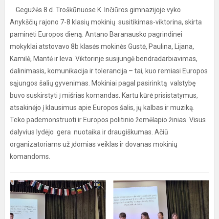
Gegužės 8 d. Troškūnuose K. Inčiūros gimnazijoje vyko
Anykščių rajono 7-8 klasių mokinių susitikimas-viktorina, skirta
paminėti Europos dieną. Antano Baranausko pagrindinei
mokyklai atstovavo 8b klasės mokinės Gustė, Paulina, Lijana,
Kamilė, Mantė ir Ieva. Viktorinje susijungė bendradarbiavimas,
dalinimasis, komunikacija ir tolerancija – tai, kuo remiasi Europos
sąjungos šalių gyvenimas. Mokiniai pagal pasirinktą valstybę
buvo suskirstyti į mišrias komandas. Kartu kūrė prisistatymus,
atsakinėjo į klausimus apie Europos šalis, jų kalbas ir muziką.
Teko pademonstruoti ir Europos politinio žemėlapio žinias. Visus
dalyvius lydėjo gera nuotaika ir draugiškumas. Ačiū
organizatoriams už įdomias veiklas ir dovanas mokinių
komandoms.