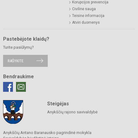
Korupcijos prevencija
Civilinė sauga
Teisinė informacija
Atviri duomenys
Pastebėjote klaidų?
Turite pasiūlymų?
RAŠYKITE
Bendraukime
Steigėjas
Anykščių rajono savivaldybė
Anykščių Antano Baranausko pagrindinė mokykla