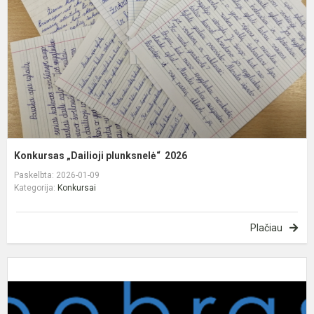
2
Konkursas „Dailioji plunksnelė“ 2026
Paskelbta: 2026-01-09
Kategorija:
Konkursai
Plačiau
M
d
i