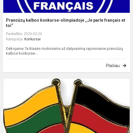
Prancūzų kalbos konkurse-olimpiadoje ,,Je parle français et
toi“
Paskelbta: 2026-02-26
Kategorija:
Konkursai
Dėkojame 7a klasės mokiniams už dalyvavimą rajoniniame prancūzų
kalbos konkurse-...
Plačiau
D
k