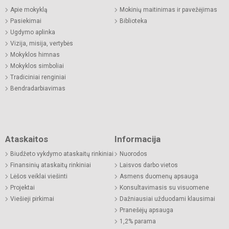
Apie mokyklą
Mokinių maitinimas ir pavežėjimas
Pasiekimai
Biblioteka
Ugdymo aplinka
Vizija, misija, vertybės
Mokyklos himnas
Mokyklos simboliai
Tradiciniai renginiai
Bendradarbiavimas
Ataskaitos
Informacija
Biudžeto vykdymo ataskaitų rinkiniai
Nuorodos
Finansinių ataskaitų rinkiniai
Laisvos darbo vietos
Lėšos veiklai viešinti
Asmens duomenų apsauga
Projektai
Konsultavimasis su visuomene
Viešieji pirkimai
Dažniausiai užduodami klausimai
Pranešėjų apsauga
1,2% parama