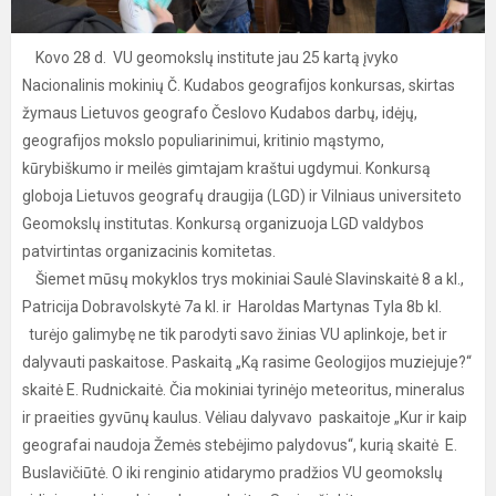
Kovo 28 d. VU geomokslų institute jau 25 kartą įvyko
Nacionalinis mokinių Č. Kudabos geografijos konkursas, skirtas
žymaus Lietuvos geografo Česlovo Kudabos darbų, idėjų,
geografijos mokslo populiarinimui, kritinio mąstymo,
kūrybiškumo ir meilės gimtajam kraštui ugdymui. Konkursą
globoja Lietuvos geografų draugija (LGD) ir Vilniaus universiteto
Geomokslų institutas. Konkursą organizuoja LGD valdybos
patvirtintas organizacinis komitetas.
Šiemet mūsų mokyklos trys mokiniai Saulė Slavinskaitė 8 a kl.,
Patricija Dobravolskytė 7a kl. ir Haroldas Martynas Tyla 8b kl.
turėjo galimybę ne tik parodyti savo žinias VU aplinkoje, bet ir
dalyvauti paskaitose. Paskaitą „Ką rasime Geologijos muziejuje?“
skaitė E. Rudnickaitė. Čia mokiniai tyrinėjo meteoritus, mineralus
ir praeities gyvūnų kaulus. Vėliau dalyvavo paskaitoje „Kur ir kaip
geografai naudoja Žemės stebėjimo palydovus“, kurią skaitė E.
Buslavičiūtė. O iki renginio atidarymo pradžios VU geomokslų