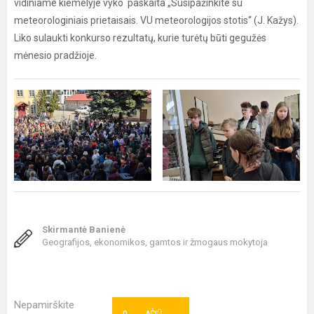
vidiniame kiemelyje vyko paskaita „Susipažinkite su
meteorologiniais prietaisais. VU meteorologijos stotis“ (J. Kažys).
Liko sulaukti konkurso rezultatų, kurie turėtų būti gegužės
mėnesio pradžioje.
Skirmantė Banienė
Geografijos, ekonomikos, gamtos ir žmogaus mokytoja
Nepamirškite
AČIŪ