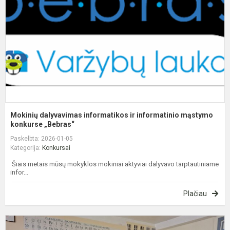
ir
i
m
ko
Mokinių dalyvavimas informatikos ir informatinio mąstymo
konkurse „Bebras“
Paskelbta: 2026-01-05
Kategorija:
Konkursai
Šiais metais mūsų mokyklos mokiniai aktyviai dalyvavo tarptautiniame
infor...
Plačiau
S