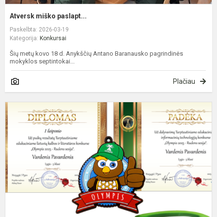
Atversk miško paslapt...
Paskelbta: 2026-03-19
Kategorija:
Konkursai
Šių metų kovo 18 d. Anykščių Antano Baranausko pagrindinės
mokyklos septintokai...
Plačiau
D
O
r