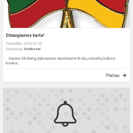
Džiaugiamės kartu!
Paskelbta: 2026-02-25
Kategorija:
Konkursai
Sausio 28 dieną įvykusiame rajoniniame 8-okų vokiečių kalbos
konkur...
Plačiau
S
E
r
k
r
e