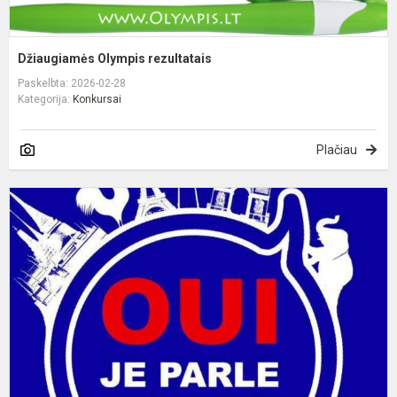
Džiaugiamės Olympis rezultatais
Paskelbta: 2026-02-28
Kategorija:
Konkursai
Plačiau
P
k
k
o
,
p
f
et