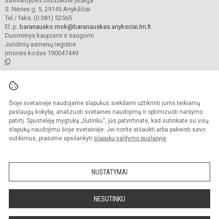
Savivaldybės biudžetinė įstaiga
S. Nėries g. 5, 29145 Anykščiai
Tel./ faks. (0 381) 52565
El. p.
baranausko.mok@baranauskas.anyksciai.lm.lt
Duomenys kaupiami ir saugomi
Juridinių asmenų registre
Įmonės kodas 190047449
© 2021. Anykščių Antano Baranausko pagrindinė mokykla. Visos teisės
saugomos.
Šioje svetainėje naudojame slapukus siekdami užtikrinti jums teikiamų
Kopijuoti turinį be raštiško mokyklos administracijos sutikimo griežtai
draudžiama.
paslaugų kokybę, analizuoti svetainės naudojimą ir optimizuoti naršymo
patirtį. Spustelėję mygtuką „Sutinku“, jūs patvirtinate, kad sutinkate su visų
Prieinamumo paraiška
Slapukų valdymas
slapukų naudojimu šioje svetainėje. Jei norite atšaukti arba pakeisti savo
sutikimus, prašome apsilankyti
slapukų valdymo puslapyje
.
Sumanus būdas atnaujinti
mokyklos interneto
svetainę
NUSTATYMAI
NESUTINKU