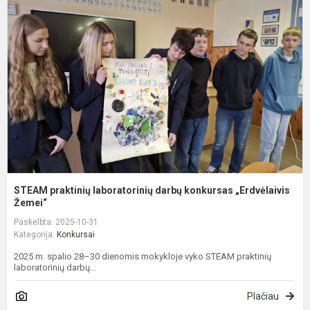
p
l
d
k
„
STEAM praktinių laboratorinių darbų konkursas „Erdvėlaivis
Žemei“
Paskelbta: 2025-10-31
Kategorija:
Konkursai
2025 m. spalio 28–30 dienomis mokykloje vyko STEAM praktinių
laboratorinių darbų...
Plačiau