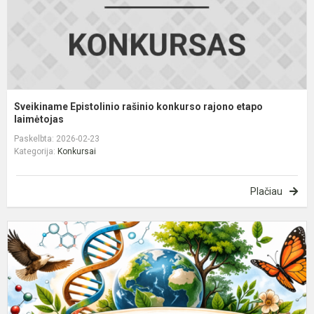
l
Sveikiname Epistolinio rašinio konkurso rajono etapo
laimėtojas
Paskelbta: 2026-02-23
Kategorija:
Konkursai
Plačiau
P
p
b
o
–
d