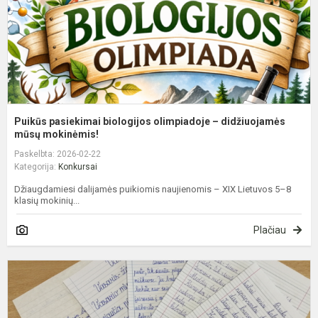
m
Puikūs pasiekimai biologijos olimpiadoje – didžiuojamės
mūsų mokinėmis!
Paskelbta: 2026-02-22
Kategorija:
Konkursai
Džiaugdamiesi dalijamės puikiomis naujienomis – XIX Lietuvos 5–8
klasių mokinių...
Plačiau
K
„
p