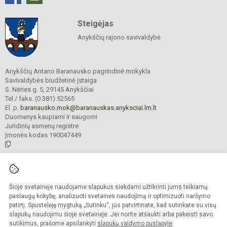
Steigėjas
Anykščių rajono savivaldybė
Anykščių Antano Baranausko pagrindinė mokykla
Savivaldybės biudžetinė įstaiga
S. Nėries g. 5, 29145 Anykščiai
Tel./ faks. (0 381) 52565
El. p.
baranausko.mok@baranauskas.anyksciai.lm.lt
Duomenys kaupiami ir saugomi
Juridinių asmenų registre
Įmonės kodas 190047449
© 2021. Anykščių Antano Baranausko pagrindinė mokykla. Visos teisės
saugomos.
Šioje svetainėje naudojame slapukus siekdami užtikrinti jums teikiamų
Kopijuoti turinį be raštiško mokyklos administracijos sutikimo griežtai
draudžiama.
paslaugų kokybę, analizuoti svetainės naudojimą ir optimizuoti naršymo
patirtį. Spustelėję mygtuką „Sutinku“, jūs patvirtinate, kad sutinkate su visų
Prieinamumo paraiška
Slapukų valdymas
slapukų naudojimu šioje svetainėje. Jei norite atšaukti arba pakeisti savo
sutikimus, prašome apsilankyti
slapukų valdymo puslapyje
.
Sumanus būdas atnaujinti