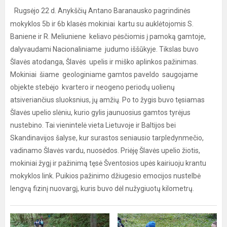
Rugsėjo 22 d. Anykščių Antano Baranausko pagrindinės
mokyklos 5b ir 6b klasės mokiniai kartu su auklėtojomis S.
Baniene ir R. Meliuniene keliavo pėsčiomis į pamoką gamtoje,
dalyvaudami Nacionaliniame judumo iššūkyje. Tikslas buvo
Šlavės atodanga, Šlavės upelis ir miško aplinkos pažinimas.
Mokiniai šiame geologiniame gamtos paveldo saugojame
objekte stebėjo kvartero ir neogeno periodų uolienų
atsiveriančius sluoksnius, jų amžių. Po to žygis buvo tęsiamas
Šlavės upelio slėniu, kurio gylis jaunuosius gamtos tyrėjus
nustebino. Tai vienintelė vieta Lietuvoje ir Baltijos bei
Skandinavijos šalyse, kur surastos seniausio tarpledynmečio,
vadinamo Šlavės vardu, nuosėdos. Priėję Šlavės upelio žiotis,
mokiniai žygį ir pažinimą tęsė Šventosios upės kairiuoju krantu
mokyklos link. Puikios pažinimo džiugesio emocijos nustelbė
lengvą fizinį nuovargį, kuris buvo dėl nužygiuotų kilometrų.