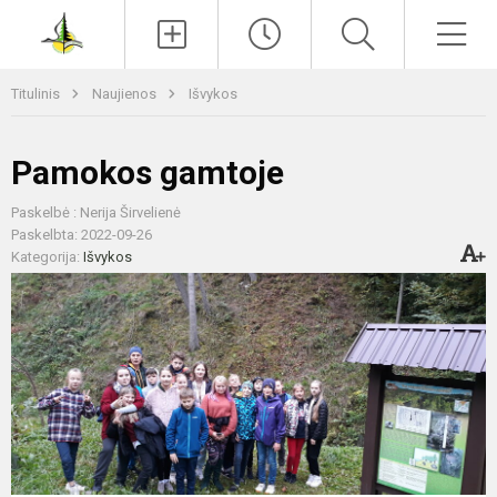
Paieška
Men
Titulinis
Naujienos
Išvykos
Pamokos gamtoje
Paskelbė : Nerija Širvelienė
Paskelbta: 2022-09-26
Kategorija:
Išvykos