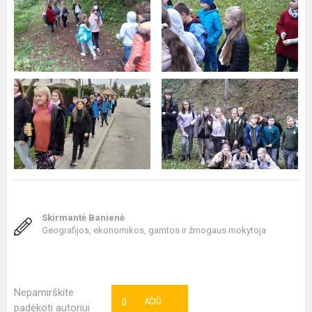
Skirmantė Banienė
Geografijos, ekonomikos, gamtos ir žmogaus mokytoja
Nepamirškite
0
AČIŪ
padėkoti autoriui