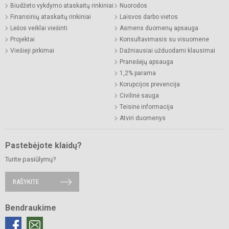
Biudžeto vykdymo ataskaitų rinkiniai
Nuorodos
Finansinių ataskaitų rinkiniai
Laisvos darbo vietos
Lėšos veiklai viešinti
Asmens duomenų apsauga
Projektai
Konsultavimasis su visuomene
Viešieji pirkimai
Dažniausiai užduodami klausimai
Pranešėjų apsauga
1,2% parama
Korupcijos prevencija
Civilinė sauga
Teisinė informacija
Atviri duomenys
Pastebėjote klaidų?
Turite pasiūlymų?
RAŠYKITE
Bendraukime