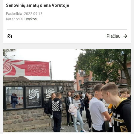
Senovinių amatų diena Vorutoje
Paskelbta: 2022-09-18
Kategorija:
Išvykos
Plačiau
I
i
K
k
t