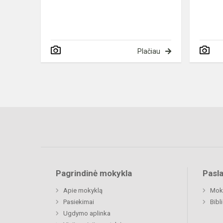
Plačiau
Pagrindinė mokykla
Pasl
Apie mokyklą
Moki
Pasiekimai
Bibl
Ugdymo aplinka