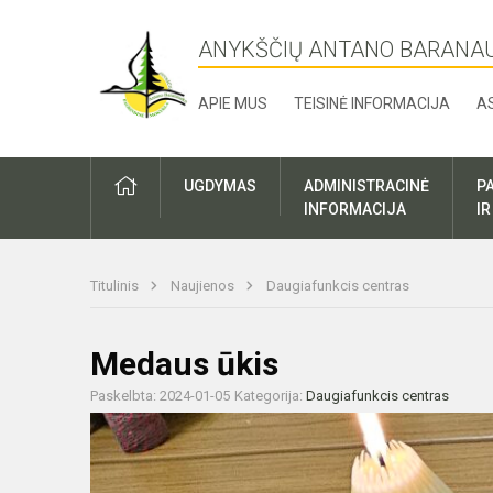
ANYKŠČIŲ ANTANO BARANA
APIE MUS
TEISINĖ INFORMACIJA
A
UGDYMAS
ADMINISTRACINĖ
P
INFORMACIJA
I
Titulinis
Naujienos
Daugiafunkcis centras
Medaus ūkis
Paskelbta: 2024-01-05
Kategorija:
Daugiafunkcis centras