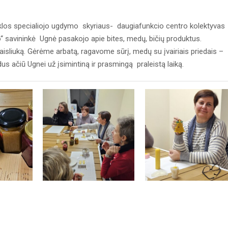
os specialiojo ugdymo skyriaus- daugiafunkcio centro kolektyvas
o‘‘ savininkė Ugnė pasakojo apie bites, medų, bičių produktus.
isliuką. Gėrėme arbatą, ragavome sūrį, medų su įvairiais priedais –
dus ačiū Ugnei už įsimintiną ir prasmingą praleistą laiką.