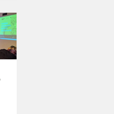
Išvyka
į
biblioteką
s