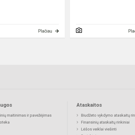
Plačiau
Pla
augos
Ataskaitos
nių maitinimas ir pavežėjimas
Biudžeto vykdymo ataskaitų rin
ioteka
Finansinių ataskaitų rinkiniai
Lėšos veiklai viešinti