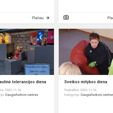
Plačiau
Pla
Tarptautinė
tolerancijos
diena
autinė tolerancijos diena
Sveikos mitybos diena
ta: 2023-11-16
Paskelbta: 2023-11-16
ija:
Daugiafunkcis centras
Kategorija:
Daugiafunkcis centra