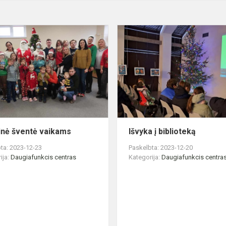
Kalėdinė
šventė
vaikams
inė šventė vaikams
Išvyka į biblioteką
ta: 2023-12-23
Paskelbta: 2023-12-20
ija:
Daugiafunkcis centras
Kategorija:
Daugiafunkcis centra