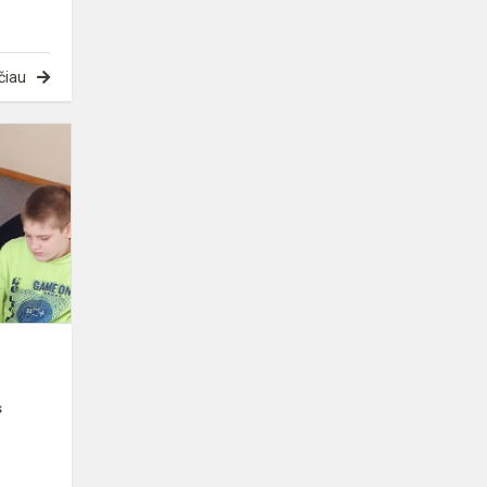
čiau
Sveikos
mitybos
diena
s