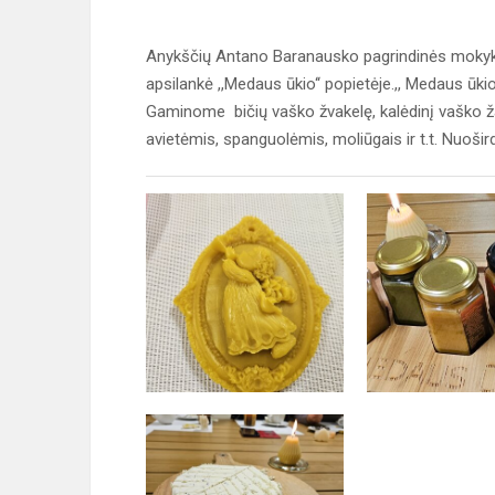
Anykščių Antano Baranausko pagrindinės mokykl
apsilankė ,,Medaus ūkio‘‘ popietėje.,, Medaus ūki
Gaminome bičių vaško žvakelę, kalėdinį vaško ža
avietėmis, spanguolėmis, moliūgais ir t.t. Nuošir