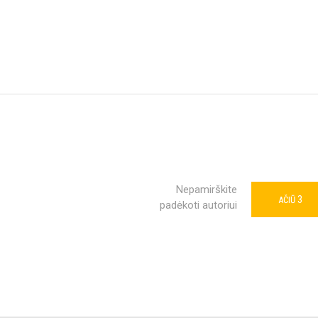
Nepamirškite
3
AČIŪ
padėkoti autoriui