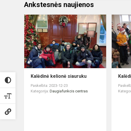
Ankstesnės naujienos
Kalėdinė
kelionė
siauruku
Kalėdinė kelionė siauruku
Kalėd
Paskelbta: 2023-12-23
Paskelb
Kategorija:
Daugiafunkcis centras
Kategor