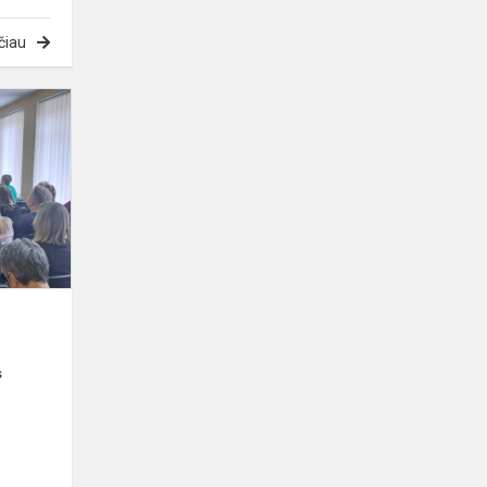
čiau
...
s