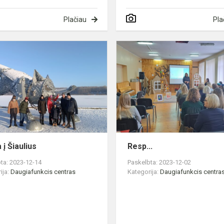
Plačiau
Pla
Išvyka
į
Šiaulius
 į Šiaulius
Resp...
ta: 2023-12-14
Paskelbta: 2023-12-02
ija:
Daugiafunkcis centras
Kategorija:
Daugiafunkcis centra