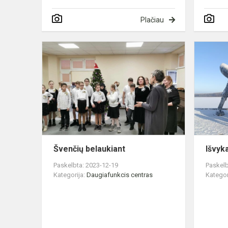
Plačiau
Švenčių
belaukiant
Švenčių belaukiant
Išvyka
Paskelbta: 2023-12-19
Paskelb
Kategorija:
Daugiafunkcis centras
Kategor