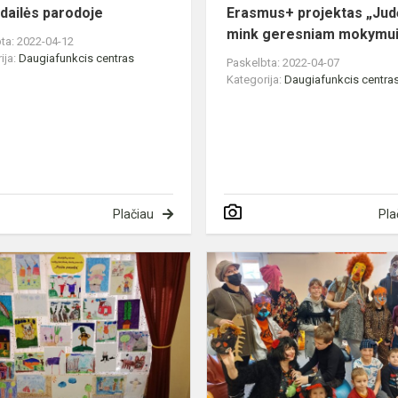
dailės parodoje
Erasmus+ projektas „Judė
mink geresniam mokymui
ta: 2022-04-12
ija:
Daugiafunkcis centras
Paskelbta: 2022-04-07
Kategorija:
Daugiafunkcis centra
Plačiau
Pla
Piešiu
pasaką