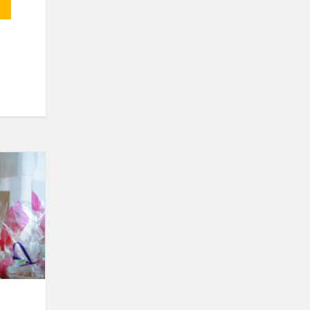
Skrisk,
gerumo
angele