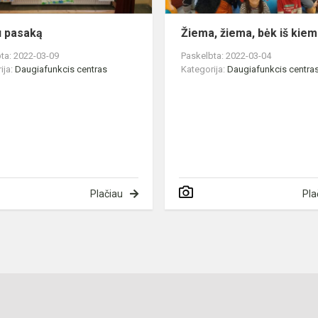
u pasaką
Žiema, žiema, bėk iš kiem
ta: 2022-03-09
Paskelbta: 2022-03-04
ija:
Daugiafunkcis centras
Kategorija:
Daugiafunkcis centra
Plačiau
Pla