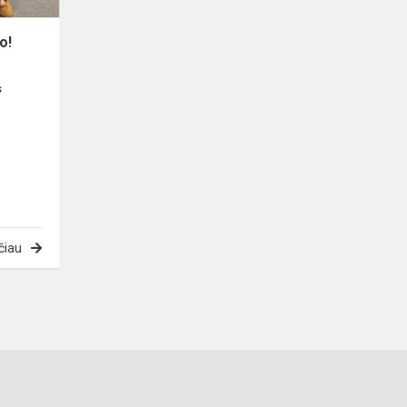
o!
s
čiau