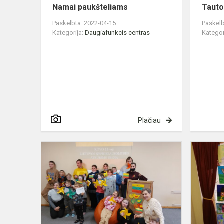
Namai paukšteliams
Tauto
Paskelbta: 2022-04-15
Paskelb
Kategorija:
Daugiafunkcis centras
Kategor
Plačiau
Viktorina
„Lietuva
−
mano
šalis“