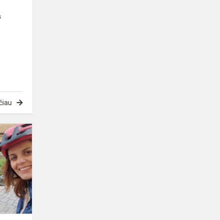
s
čiau
Erasmus+
projektas
„Judėk
ir
mink
geresniam
mokymuisi“