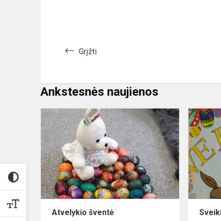
Grįžti
Ankstesnės naujienos
Atvelykio
šventė
Atvelykio šventė
Sveik