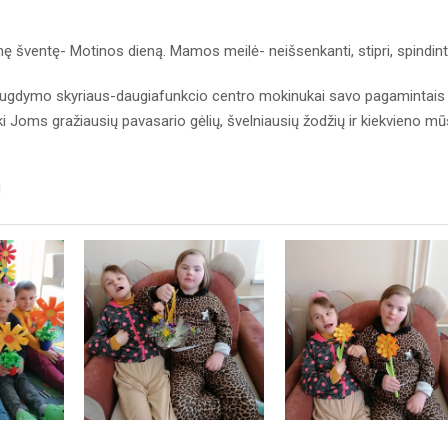
 šventę- Motinos dieną. Mamos meilė- neišsenkanti, stipri, spindinti.
 ugdymo skyriaus-daugiafunkcio centro mokinukai savo pagamintais
ki Joms gražiausių pavasario gėlių, švelniausių žodžių ir kiekvieno m
!