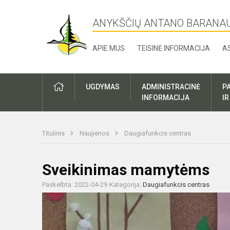
ANYKŠČIŲ ANTANO BARANA
APIE MUS
TEISINĖ INFORMACIJA
A
UGDYMAS
ADMINISTRACINĖ
P
INFORMACIJA
I
Titulinis
Naujienos
Daugiafunkcis centras
Sveikinimas mamytėms
Paskelbta: 2022-04-29
Kategorija:
Daugiafunkcis centras