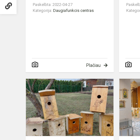
Paskelbta: 2022-04-27
Paskelb
Kategorija:
Daugiafunkcis centras
Kategor
Plačiau
Namai
paukšteliam