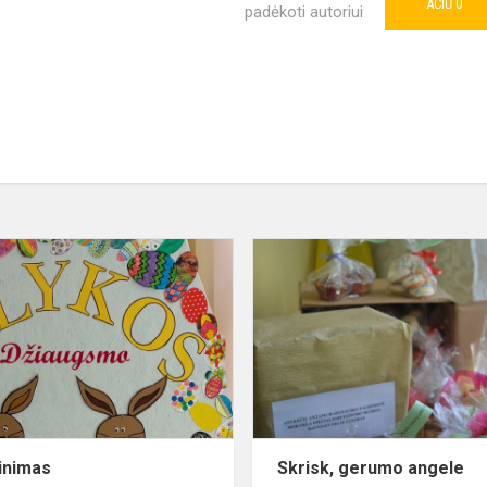
0
AČIŪ
padėkoti autoriui
Sveikinimas
inimas
Skrisk, gerumo angele