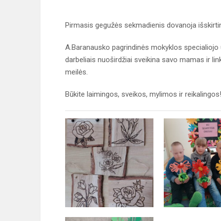
Pirmasis gegužės sekmadienis dovanoja išskirtinę
A.Baranausko pagrindinės mokyklos specialiojo
darbeliais nuoširdžiai sveikina savo mamas ir lin
meilės.
Būkite laimingos, sveikos, mylimos ir reikalingos