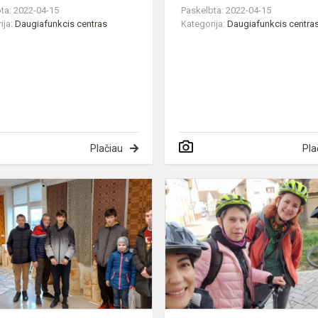
ta: 2022-04-15
Paskelbta: 2022-04-15
ija:
Daugiafunkcis centras
Kategorija:
Daugiafunkcis centra
Plačiau
Pla
Tautodailės
s
parodoje