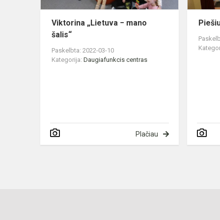
Viktorina „Lietuva − mano
Pieši
šalis“
Paskelb
Kategor
Paskelbta: 2022-03-10
Kategorija:
Daugiafunkcis centras
Plačiau