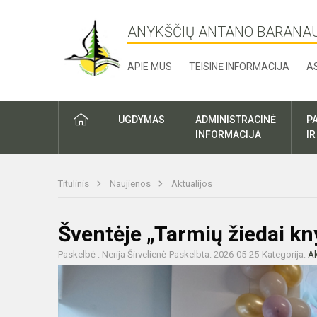
ANYKŠČIŲ ANTANO BARANA
APIE MUS
TEISINĖ INFORMACIJA
A
UGDYMAS
ADMINISTRACINĖ
P
INFORMACIJA
I
Titulinis
Naujienos
Aktualijos
Šventėje „Tarmių žiedai k
Paskelbė : Nerija Širvelienė
Paskelbta: 2026-05-25
Kategorija:
Ak