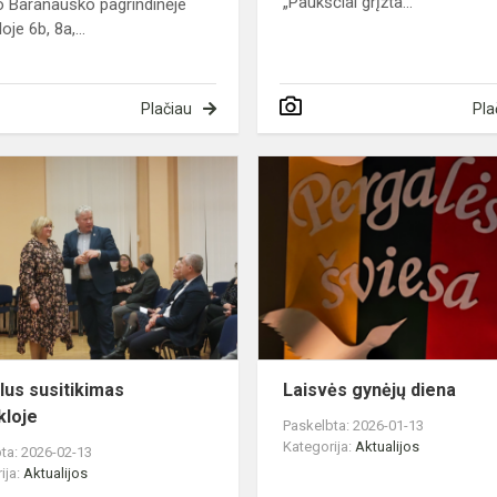
„Paukščiai grįžta...
 Baranausko pagrindinėje
je 6b, 8a,...
Plačiau
Pla
Aktualus
susitikimas
mokykloje
lus susitikimas
Laisvės gynėjų diena
loje
Paskelbta: 2026-01-13
Kategorija:
Aktualijos
ta: 2026-02-13
ija:
Aktualijos