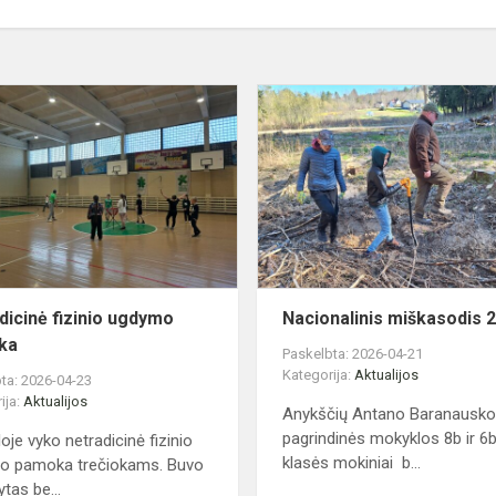
Netradicinė
fizinio
ugdymo
pamoka
dicinė fizinio ugdymo
Nacionalinis miškasodis 
ka
Paskelbta: 2026-04-21
Kategorija:
Aktualijos
ta: 2026-04-23
ija:
Aktualijos
Anykščių Antano Baranausk
pagrindinės mokyklos 8b ir 6
oje vyko netradicinė fizinio
klasės mokiniai b...
o pamoka trečiokams. Buvo
ytas be...