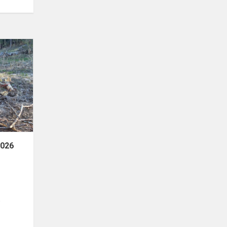
Nacionalinis
miškasodis
2026
2026
o
b