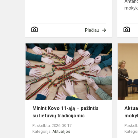
Antano
mokyklo
Plačiau
Minint
Kovo
11-
ąją
–
pažintis
su
lietuvių
tradicijomis
Minint Kovo 11-ąją – pažintis
Aktua
su lietuvių tradicijomis
mokyk
Paskelbta: 2026-03-17
Paskelb
Kategorija:
Aktualijos
Kategor