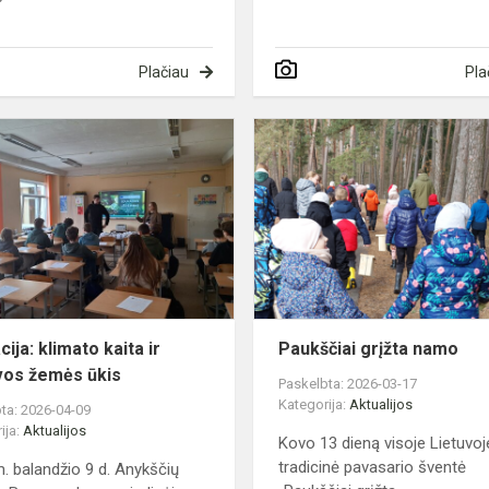
Plačiau
Pla
e
Edukacija:
ame
klimato
kaita
ir
Lietuvos
žemės
ūkis
ija: klimato kaita ir
Paukščiai grįžta namo
vos žemės ūkis
Paskelbta: 2026-03-17
Kategorija:
Aktualijos
ta: 2026-04-09
ija:
Aktualijos
Kovo 13 dieną visoje Lietuvoj
tradicinė pavasario šventė
. balandžio 9 d. Anykščių