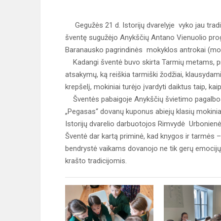
Gegužės 21 d. Istorijų dvarelyje vyko jau tradic
šventę sugužėjo Anykščių Antano Vienuolio prog
Baranausko pagrindinės mokyklos antrokai (mok
Kadangi šventė buvo skirta Tarmių metams, prad
atsakymų, ką reiškia tarmiški žodžiai, klausydam
krepšelį, mokiniai turėjo įvardyti daiktus taip, k
Šventės pabaigoje Anykščių švietimo pagalbos 
„Pegasas“ dovanų kuponus abiejų klasių mokinia
Istorijų dvarelio darbuotojos Rimvydė Urbonienė
Šventė dar kartą priminė, kad knygos ir tarmės 
bendrystė vaikams dovanojo ne tik gerų emocijų,
krašto tradicijomis.