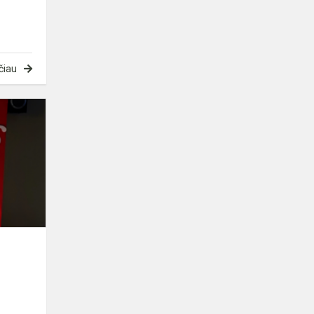
čiau
Laisvės
gynėjų
diena