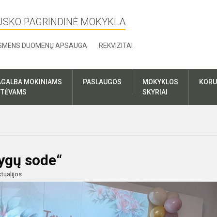
USKO PAGRINDINĖ MOKYKLA
SMENS DUOMENŲ APSAUGA
REKVIZITAI
AGALBA MOKINIAMS
PASLAUGOS
MOKYKLOS
KORU
R TĖVAMS
SKYRIAI
nygų sode“
tualijos