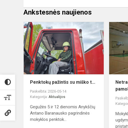
Ankstesnės naujienos
Penktokų
paž...
Penktokų pažintis su miško t...
Netra
pamo
Paskelbta: 2026-05-14
Kategorija:
Aktualijos
Paskelb
Kategor
Gegužės 5 ir 12 dienomis Anykščių
Antano Baranausko pagrindinės
Mokykl
mokyklos penktok...
ugdym
pristat