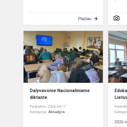
Plačiau
Dalyvavom
Nacionalini
diktante
Dalyvavome Nacionaliniame
Edukac
diktante
Lietu
Paskelbta: 2026-04-17
Paskelb
Kategorija:
Aktualijos
Kategor
2026 m