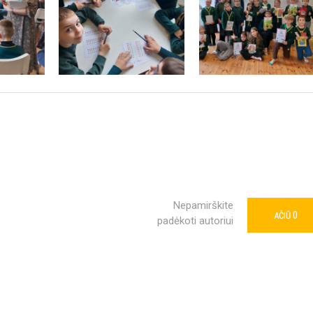
Nepamirškite
0
AČIŪ
padėkoti autoriui