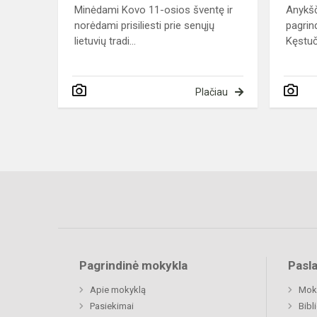
Minėdami Kovo 11-osios šventę ir
Anykš
norėdami prisiliesti prie senųjų
pagrin
lietuvių tradi...
Kęstuči
Plačiau
Pagrindinė mokykla
Pasl
Apie mokyklą
Moki
Pasiekimai
Bibl