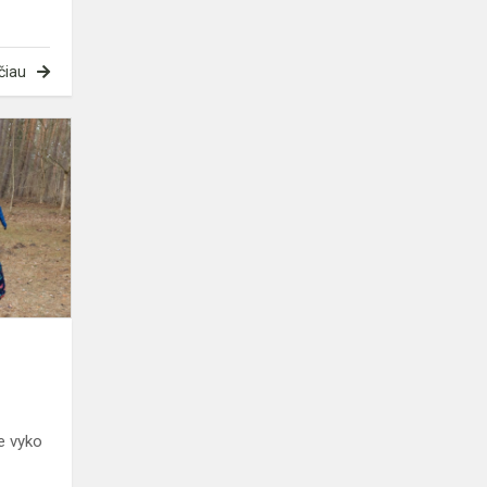
čiau
Paukščiai
grįžta
namo
e vyko