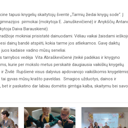
ine tapusi knygelių skaitytojų šventė „Tarmių žiedai knygų sode“. Į
imnazijos pirmokai (mokytoja E. Januškevičienė) ir Anykščių Antan
ytoja Daiva Barauskienė).
žioje mokiniai prisistatė dainuodami. Vėliau vaikai žaisdami ieškoj
iesi dainų bandė atspėti, kokia tarme jos atliekamos. Gavę daiktų
aip juos kadaise vadino mūsų seneliai.
tarnybos vedėja Vita Abraškevičienė įteikė padėkas ir knygyno
ms, kurie per mokslo metus perskaitė daugiausia vaikiškų knygelių.
 ir Živilė Rupšienė visus dalyvius apdovanojo vaikiškomis knygelėmis
– tai gyvas mūsų krašto paveldas. Smagios užduotys, dainos ir
 bet ir paskatino dar labiau domėtis gimtąja kalba, skaitymu bei savo