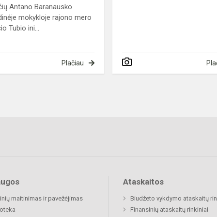
čių Antano Baranausko
dinėje mokykloje rajono mero
o Tubio ini...
Plačiau
Pla
augos
Ataskaitos
nių maitinimas ir pavežėjimas
Biudžeto vykdymo ataskaitų rin
ioteka
Finansinių ataskaitų rinkiniai