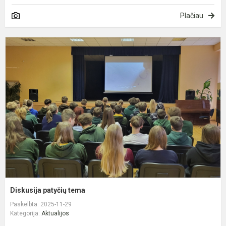
Plačiau
D
p
t
Diskusija patyčių tema
Paskelbta: 2025-11-29
Kategorija:
Aktualijos