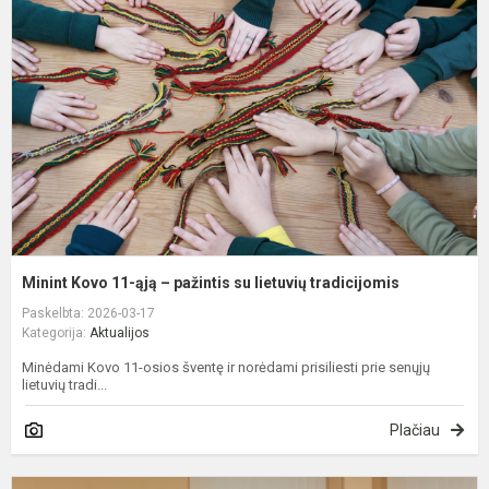
1
ą
–
p
s
l
t
Minint Kovo 11-ąją – pažintis su lietuvių tradicijomis
Paskelbta: 2026-03-17
Kategorija:
Aktualijos
Minėdami Kovo 11-osios šventę ir norėdami prisiliesti prie senųjų
lietuvių tradi...
Plačiau
A