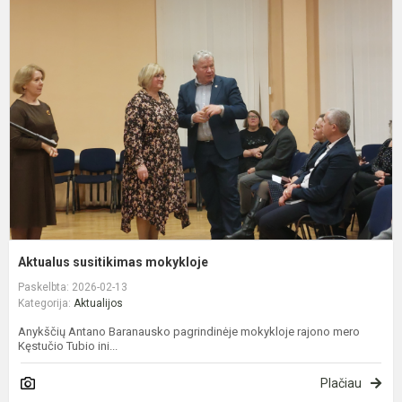
s
m
Aktualus susitikimas mokykloje
Paskelbta: 2026-02-13
Kategorija:
Aktualijos
Anykščių Antano Baranausko pagrindinėje mokykloje rajono mero
Kęstučio Tubio ini...
Plačiau