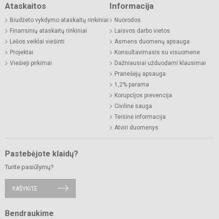
Ataskaitos
Informacija
Biudžeto vykdymo ataskaitų rinkiniai
Nuorodos
Finansinių ataskaitų rinkiniai
Laisvos darbo vietos
Lėšos veiklai viešinti
Asmens duomenų apsauga
Projektai
Konsultavimasis su visuomene
Viešieji pirkimai
Dažniausiai užduodami klausimai
Pranešėjų apsauga
1,2% parama
Korupcijos prevencija
Civilinė sauga
Teisinė informacija
Atviri duomenys
Pastebėjote klaidų?
Turite pasiūlymų?
RAŠYKITE
Bendraukime