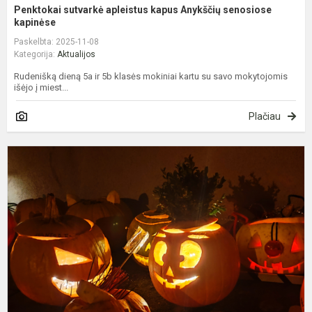
Penktokai sutvarkė apleistus kapus Anykščių senosiose
kapinėse
Paskelbta: 2025-11-08
Kategorija:
Aktualijos
Rudenišką dieną 5a ir 5b klasės mokiniai kartu su savo mokytojomis
išėjo į miest...
Plačiau
Š
ž
k