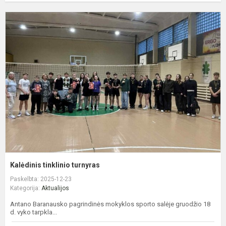
K
t
t
Kalėdinis tinklinio turnyras
Paskelbta: 2025-12-23
Kategorija:
Aktualijos
Antano Baranausko pagrindinės mokyklos sporto salėje gruodžio 18
d. vyko tarpkla...