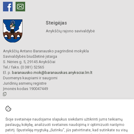
Steigėjas
Anykščių rajono savivaldybė
Anykščių Antano Baranausko pagrindinė mokykla
Savivaldybės biudžetinė įstaiga
S. Nėries g. 5, 29145 Anykščiai
Tel./ faks. (0 381) 52565
El. p.
baranausko.mok@baranauskas.anyksciai.lm.lt
Duomenys kaupiami ir saugomi
Juridinių asmenų registre
Įmonės kodas 190047449
© 2021. Anykščių Antano Baranausko pagrindinė mokykla. Visos teisės
saugomos.
Šioje svetainėje naudojame slapukus siekdami užtikrinti jums teikiamų
Kopijuoti turinį be raštiško mokyklos administracijos sutikimo griežtai
draudžiama.
paslaugų kokybę, analizuoti svetainės naudojimą ir optimizuoti naršymo
patirtį. Spustelėję mygtuką „Sutinku“, jūs patvirtinate, kad sutinkate su visų
Prieinamumo paraiška
Slapukų valdymas