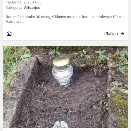
Paskelbta: 2025-11-08
Kategorija:
Aktualijos
Rudenišką spalio 30 dieną, 9 klasės mokiniai kartu su mokytoja Rūta ir
Vaida išs...
Plačiau
P
s
a
k
A
s
k