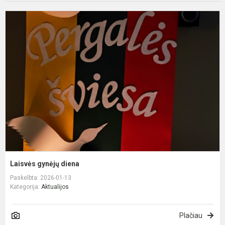
L
g
d
Laisvės gynėjų diena
Paskelbta: 2026-01-13
Kategorija:
Aktualijos
Plačiau