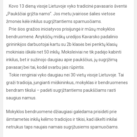
Kovo 13 dieną visoje Lietuvoje vyko tradicinė pavasario šventė
„Paukščiai grįžta namo“. Jos metu įvairiose šalies vietose
žmonės kėlė inkilus sugrįžtantiems sparnuočiams.
Prie šios gražios iniciatyvos prisijungė ir mūsų mokyklos
bendruomenė. Anykščių miškų urėdijos Kavarsko padalinio
girininkijos darbuotojai kartu su 2b klasės bei penktų klasių
mokiniais iškėlė net 50 inkilų. Moksleiviai ne tik padėjo kabinti
inkilus, bet ir sužinojo daugiau apie paukščius, jų sugrįžimą
pavasarį bei tai, kodėl svarbu jais rūpintis.
Tokie renginiai vyko daugiau nei 30 vietų visoje Lietuvoje. Tai
graži tradicija, jungianti miškininkus, mokyklas ir bendruomenes
bendram tikslui – padėti sugrįžtantiems paukščiams rasti
saugius namus.
Mokyklos bendruomenė džiaugiasi galėdama prisidėti prie
šimtametės inkilų kėlimo tradicijos ir tikisi, kad iškelti inkilai
netrukus taps naujais namais sugrįžusiems sparnuočiams.