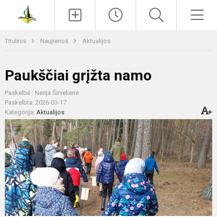
Paieška
Men
Titulinis
Naujienos
Aktualijos
Paukščiai grįžta namo
Paskelbė : Nerija Širvelienė
Paskelbta: 2026-03-17
Kategorija:
Aktualijos