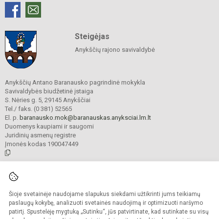
Steigėjas
Anykščių rajono savivaldybė
Anykščių Antano Baranausko pagrindinė mokykla
Savivaldybės biudžetinė įstaiga
S. Nėries g. 5, 29145 Anykščiai
Tel./ faks. (0 381) 52565
El. p.
baranausko.mok@baranauskas.anyksciai.lm.lt
Duomenys kaupiami ir saugomi
Juridinių asmenų registre
Įmonės kodas 190047449
© 2021. Anykščių Antano Baranausko pagrindinė mokykla. Visos teisės
saugomos.
Šioje svetainėje naudojame slapukus siekdami užtikrinti jums teikiamų
Kopijuoti turinį be raštiško mokyklos administracijos sutikimo griežtai
draudžiama.
paslaugų kokybę, analizuoti svetainės naudojimą ir optimizuoti naršymo
patirtį. Spustelėję mygtuką „Sutinku“, jūs patvirtinate, kad sutinkate su visų
Prieinamumo paraiška
Slapukų valdymas