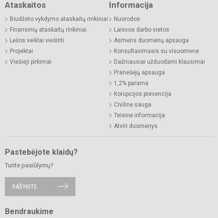
Ataskaitos
Informacija
Biudžeto vykdymo ataskaitų rinkiniai
Nuorodos
Finansinių ataskaitų rinkiniai
Laisvos darbo vietos
Lėšos veiklai viešinti
Asmens duomenų apsauga
Projektai
Konsultavimasis su visuomene
Viešieji pirkimai
Dažniausiai užduodami klausimai
Pranešėjų apsauga
1,2% parama
Korupcijos prevencija
Civilinė sauga
Teisinė informacija
Atviri duomenys
Pastebėjote klaidų?
Turite pasiūlymų?
RAŠYKITE
Bendraukime